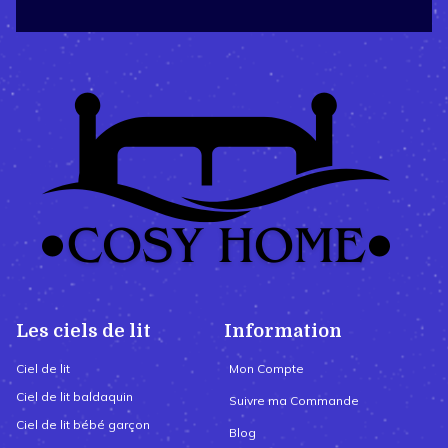
Les ciels de lit
Information
Ciel de lit
Mon Compte
Ciel de lit baldaquin
Suivre ma Commande
Ciel de lit bébé garçon
Blog