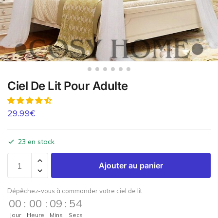
Ciel De Lit Pour Adulte
29.99
€
23 en stock
Ajouter au panier
Dépêchez-vous à commander votre ciel de lit
00
:
00
:
09
:
54
Jour
Heure
Mins
Secs