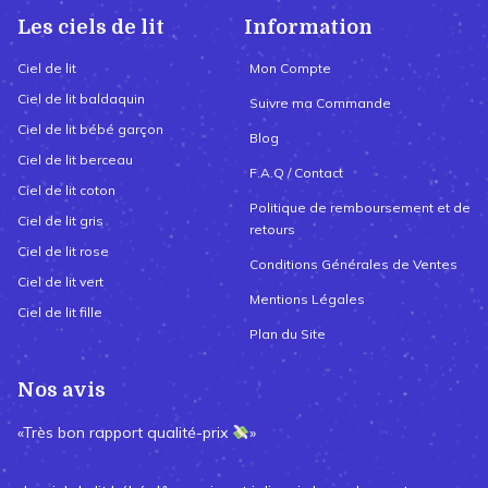
Les ciels de lit
Information
Ciel de lit
Mon Compte
Ciel de lit baldaquin
Suivre ma Commande
Ciel de lit bébé garçon
Blog
Ciel de lit berceau
F.A.Q / Contact
Ciel de lit coton
Politique de remboursement et de
Ciel de lit gris
retours
Ciel de lit rose
Conditions Générales de Ventes
Ciel de lit vert
Mentions Légales
Ciel de lit fille
Plan du Site
Nos avis
«Très bon rapport qualité-prix
»