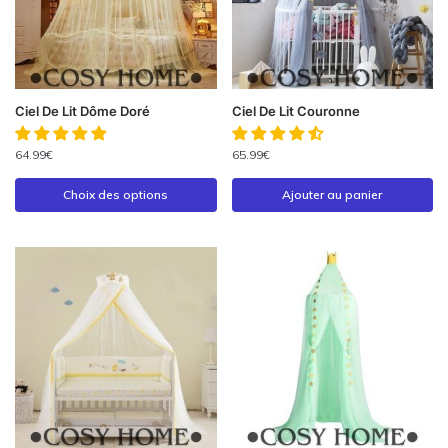
Ciel De Lit Dôme Doré
Ciel De Lit Couronne
64.99
€
65.99
€
Choix des options
Ajouter au panier