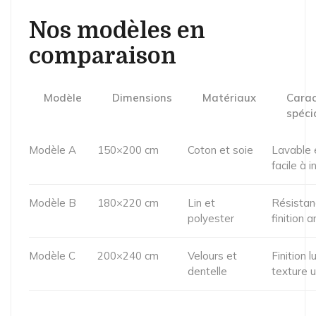
Nos modèles en
comparaison
Modèle
Dimensions
Matériaux
Carac
spéci
Modèle A
150×200 cm
Coton et soie
Lavable 
facile à i
Modèle B
180×220 cm
Lin et
Résistan
polyester
finition 
Modèle C
200×240 cm
Velours et
Finition 
dentelle
texture 