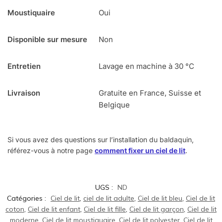
Moustiquaire
Oui
Disponible sur mesure
Non
Entretien
Lavage en machine à 30 °C
Livraison
Gratuite en France, Suisse et
Belgique
Si vous avez des questions sur l’installation du baldaquin,
référez-vous à notre page
comment fixer un ciel de lit
.
UGS :
ND
Catégories :
Ciel de lit
,
ciel de lit adulte
,
Ciel de lit bleu
,
Ciel de lit
coton
,
Ciel de lit enfant
,
Ciel de lit fille
,
Ciel de lit garçon
,
Ciel de lit
moderne
,
Ciel de lit moustiquaire
,
Ciel de lit polyester
,
Ciel de lit