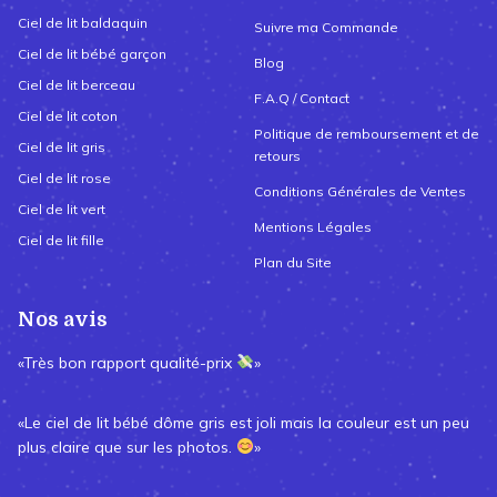
Ciel de lit baldaquin
Suivre ma Commande
Ciel de lit bébé garçon
Blog
Ciel de lit berceau
F.A.Q / Contact
Ciel de lit coton
Politique de remboursement et de
Ciel de lit gris
retours
Ciel de lit rose
Conditions Générales de Ventes
Ciel de lit vert
Mentions Légales
Ciel de lit fille
Plan du Site
Nos avis
«Très bon rapport qualité-prix
»
«Le ciel de lit bébé dôme gris est joli mais la couleur est un peu
plus claire que sur les photos.
»