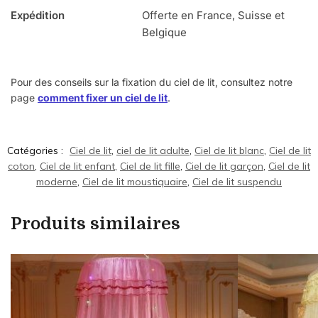
Expédition
Offerte en France, Suisse et
Belgique
Pour des conseils sur la fixation du ciel de lit, consultez notre
page
comment fixer un ciel de lit
.
Catégories :
Ciel de lit
,
ciel de lit adulte
,
Ciel de lit blanc
,
Ciel de lit
coton
,
Ciel de lit enfant
,
Ciel de lit fille
,
Ciel de lit garçon
,
Ciel de lit
moderne
,
Ciel de lit moustiquaire
,
Ciel de lit suspendu
Produits similaires