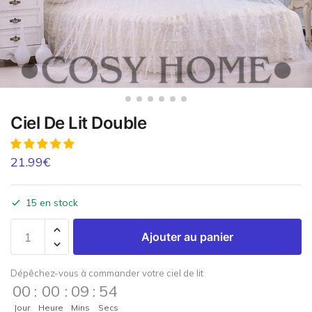
Ciel De Lit Double
21.99
€
15 en stock
Ajouter au panier
Dépêchez-vous à commander votre ciel de lit
00
:
00
:
09
:
54
Jour
Heure
Mins
Secs