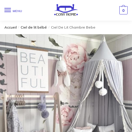
0
MENU
Accueil
/
Ciel de lit bébé
/
Ciel De Lit Chambre Bebe