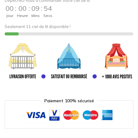
Dépêchez-vous à commander votre ciel de lit
00
:
00
:
09
:
54
Jour
Heure
Mins
Secs
Seulement 11 ciel de lit disponible !
Paiement 100% sécurisé