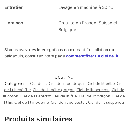
Entretien
Lavage en machine à 30 °C
Livraison
Gratuite en France, Suisse et
Belgique
Si vous avez des interrogations concernant l’installation du
baldaquin, consultez notre page
comment fixer un ciel de lit
.
UGS :
ND
Catégories :
Ciel de lit
,
Ciel de lit baldaquin
,
Ciel de lit bébé
,
Ciel
de lit bébé fille
,
Ciel de lit bébé garçon
,
Ciel de lit berceau
,
Ciel de
lit coton
,
Ciel de lit enfant
,
Ciel de lit fille
,
Ciel de lit garçon
,
Ciel de
lit lin
,
Ciel de lit moderne
,
Ciel de lit polyester
,
Ciel de lit suspendu
Produits similaires