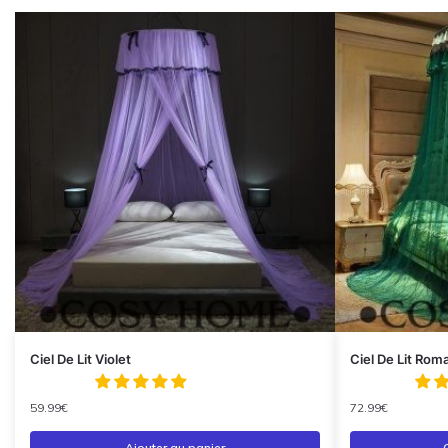
Ciel De Lit Violet
Ciel De Lit Rom
59.99
€
72.99
€
Ajouter au panier