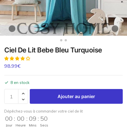
Ciel De Lit Bebe Bleu Turquoise
98.99
€
8 en stock
Ajouter au panier
Dépêchez-vous à commander votre ciel de lit
00
:
00
:
09
:
50
Jour
Heure
Mins
Secs