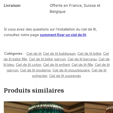
Livraison
Offerte en France, Suisse et
Belgique
Si vous avez des questions sur l’installation du ciel de lit,
consultez notre page
comment fixer un ciel de lit
.
Catégories :
Ciel de lit
,
Ciel de lit baldaquin
,
Ciel de lit bébé
,
Ciel
de lit bébé fille
,
Ciel de lit bébé garçon
,
Ciel de lit berceau
,
Ciel de
lit bleu
,
Ciel de lit coton
,
Ciel de lit enfant
,
Ciel de lit fille
,
Ciel de lit
garçon
,
Ciel de lit moderne
,
Ciel de lit moustiquaire
,
Ciel de lit
polyester
,
Ciel de lit suspendu
Produits similaires