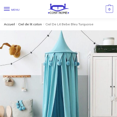
0
MENU
Accueil
/
Ciel de lit coton
/
Ciel De Lit Bebe Bleu Turquoise