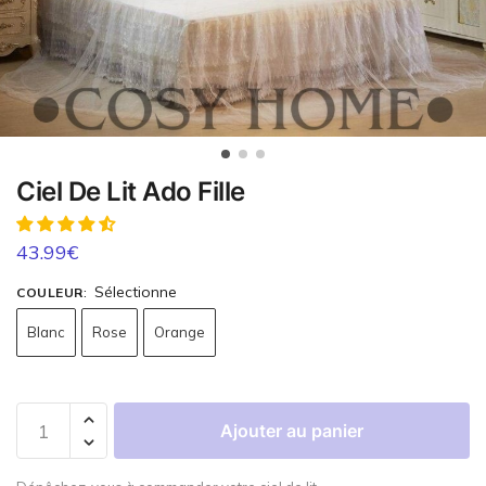
Ciel De Lit Ado Fille
43.99
€
Sélectionne
COULEUR
:
Blanc
Rose
Orange
Ajouter au panier