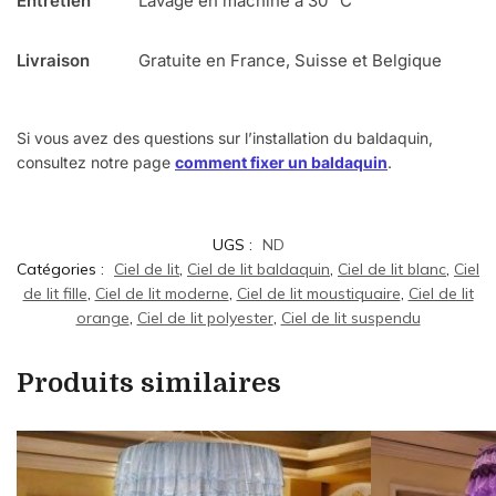
Entretien
Lavage en machine à 30 °C
Livraison
Gratuite en France, Suisse et Belgique
Si vous avez des questions sur l’installation du baldaquin,
consultez notre page
comment fixer un baldaquin
.
UGS :
ND
Catégories :
Ciel de lit
,
Ciel de lit baldaquin
,
Ciel de lit blanc
,
Ciel
de lit fille
,
Ciel de lit moderne
,
Ciel de lit moustiquaire
,
Ciel de lit
orange
,
Ciel de lit polyester
,
Ciel de lit suspendu
Produits similaires