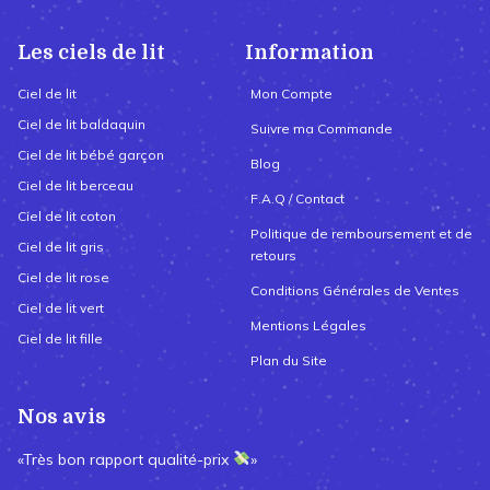
Les ciels de lit
Information
Ciel de lit
Mon Compte
Ciel de lit baldaquin
Suivre ma Commande
Ciel de lit bébé garçon
Blog
Ciel de lit berceau
F.A.Q / Contact
Ciel de lit coton
Politique de remboursement et de
Ciel de lit gris
retours
Ciel de lit rose
Conditions Générales de Ventes
Ciel de lit vert
Mentions Légales
Ciel de lit fille
Plan du Site
Nos avis
«Très bon rapport qualité-prix
»