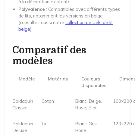
à la décoration existante.
Polyvalence
: Compatibles avec différents types
de lits, notamment les versions en beige
(consultez aussi notre
collection de ciels de lit
beige
).
Comparatif des
modèles
Modèle
Matériau
Couleurs
Dimens
disponibles
Baldaquin
Coton
Blanc, Beige,
100×200 
Classic
Rose, Bleu
Baldaquin
Lin
Blanc, Gris,
120×220 
Deluxe
Rose