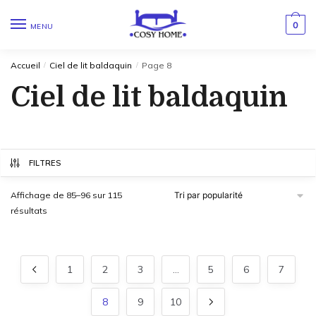
0
MENU
Accueil
/
Ciel de lit baldaquin
/
Page 8
Ciel de lit baldaquin
FILTRES
Affichage de 85–96 sur 115
résultats
1
2
3
…
5
6
7
8
9
10