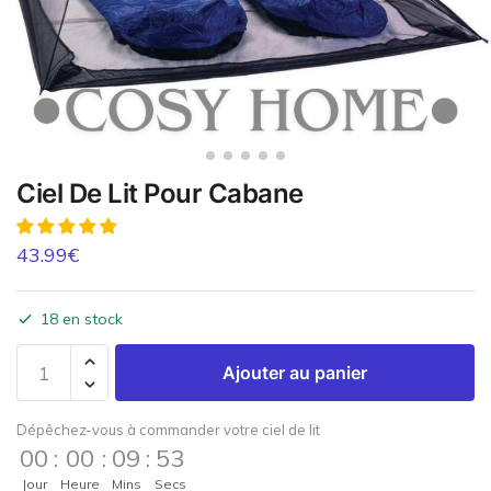
Ciel De Lit Pour Cabane
43.99
€
18 en stock
Ajouter au panier
Dépêchez-vous à commander votre ciel de lit
00
:
00
:
09
:
53
Jour
Heure
Mins
Secs