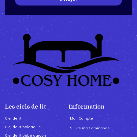
Les ciels de lit
Information
Ciel de lit
Mon Compte
Ciel de lit baldaquin
Suivre ma Commande
Ciel de lit bébé garçon