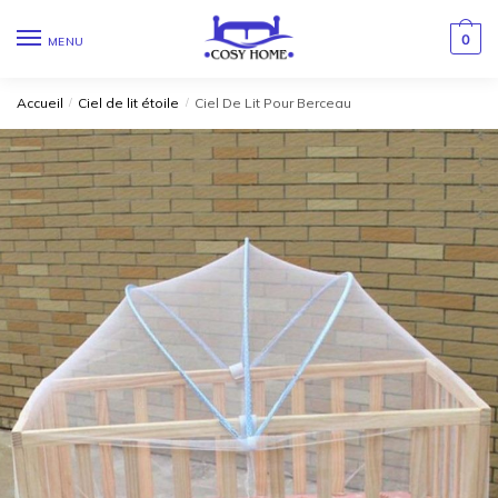
0
MENU
Accueil
/
Ciel de lit étoile
/
Ciel De Lit Pour Berceau