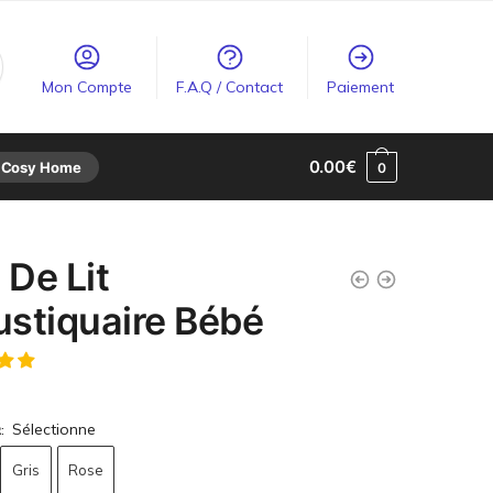
Mon Compte
F.A.Q / Contact
Paiement
0.00
€
 Cosy Home
0
 De Lit
stiquaire Bébé
Sélectionne
R
:
Gris
Rose