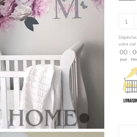
Dépêchez
votre ciel 
00
:
0
Jour
He