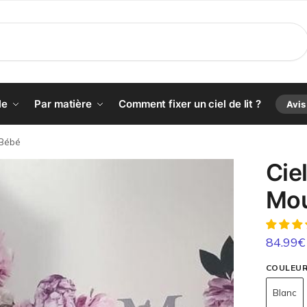
le
Par matière
Comment fixer un ciel de lit ?
Avis
 Bébé
Ciel
Mou
84.99
€
COULEU
Blanc