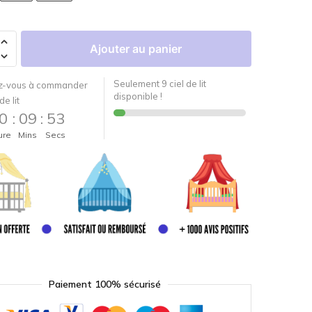
Ajouter au panier
Seulement 9 ciel de lit
-vous à commander
disponible !
de lit
0
:
09
:
52
ure
Mins
Secs
Paiement 100% sécurisé